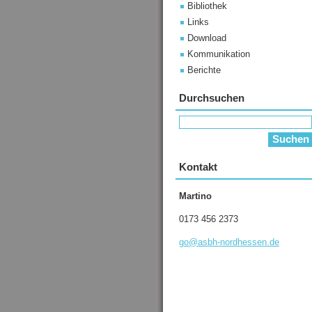
Bibliothek
Links
Download
Kommunikation
Berichte
Durchsuchen
Kontakt
Martino
0173 456 2373
go@asbh-
nordhess
en.de