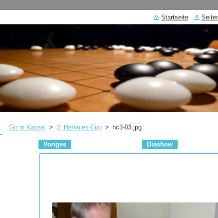
Startseite
Seite
Go in Kassel
>
3. Herkules-Cup
>
hc3-03.jpg
Voriges
Diashow