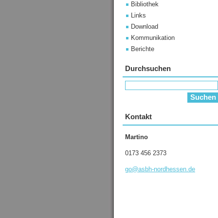
Bibliothek
Links
Download
Kommunikation
Berichte
Durchsuchen
Kontakt
Martino
0173 456 2373
go@asbh-
nordhess
en.de